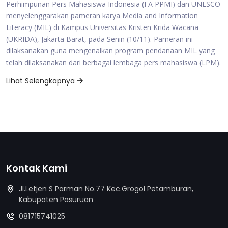
Perhimpunan Pers Mahasiswa Indonesia (FA PPMI) dan UNESCO
menyelenggarakan pameran karya Media and Information
Literacy (MIL) di Kampus Universitas Kristen Krida Wacana
(UKRIDA), Jakarta Barat, pada Senin (10/11). Pameran ini
dilaksanakan guna mengenalkan program pendanaan MIL yang
telah dilaksanakan dari berbagai lembaga pers mahasiswa (LPM).
Lihat Selengkapnya
Kontak Kami
Jl.Letjen S Parman No.77 Kec.Grogol Petamburan,
Kabupaten Pasuruan
081715741025